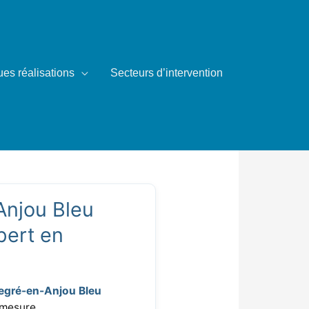
es réalisations
Secteurs d’intervention
-Anjou Bleu
Anjou Bleu
pert en
egré-en-Anjou Bleu
 mesure.