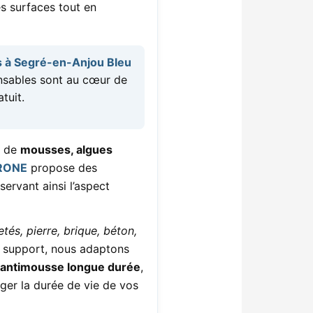
s surfaces tout en
s à Segré-en-Anjou Bleu
ponsables sont au cœur de
tuit.
n de
mousses, algues
RONE
propose des
ervant ainsi l’aspect
etés, pierre, brique, béton,
u support, nous adaptons
antimousse longue durée
,
nger la durée de vie de vos