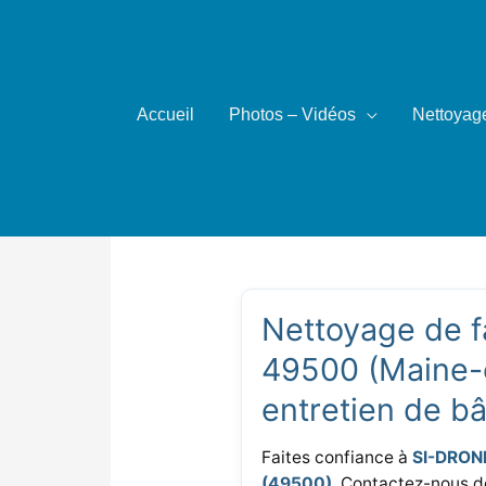
Aller
au
contenu
Accueil
Photos – Vidéos
Nettoyag
Nettoyage, entre
49500
Nettoyage de f
49500 (Maine-e
entretien de b
Faites confiance à
SI-DRON
(49500)
. Contactez-nous 