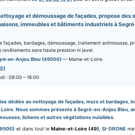
nettoyage et démoussage de façades, propose des 
aisons, immeubles et bâtiments industriels à Segr
 façades, bardages, démoussage, traitement antimousse, pr
s revêtements sans haute pression ni javel.
gré-en-Anjou Bleu (49500)
— Maine-et-Loire.
 51
di : 08:00 – 18:00
se dédiée au nettoyage de façades, murs et bardages, in
Loire. Nous sommes présents à Segré-en-Anjou Bleu, ain
ousses, lichens et autres végétations nuisibles.
49500)
et dans tout le
Maine-et-Loire (49)
,
SI-DRONE
met