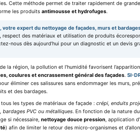
les. Cette méthode permet de traiter rapidement de grande
orme les produits
antimousse et hydrofuges
.
, votre expert du nettoyage de façades, murs et bardage
té, respect des matériaux et utilisation de produits écores
tez-nous dès aujourd’hui pour un diagnostic et un devis gra
e la région, la pollution et l’humidité favorisent l’apparitio
ires, coulures et encrassement général des façades
.
SI-D
pour éliminer ces salissures sans endommager les murs, prés
uits et des bardages.
 tous les types de matériaux de façade :
crépi, enduits proj
, bardages PVC ou métalliques
. En fonction de la nature d
ge si nécessaire,
nettoyage douce pression
, application d’
nté
) afin de limiter le retour des micro-organismes et d’allo