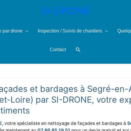
SI-DRONE
e par drone
Inspection / Suivis de chantiers
Quelqu
tien façade & bardage à Segré-en
Rechercher
Contact
açades et bardages à Segré-en-
t-Loire) par SI-DRONE, votre ex
âtiments
E
, votre spécialiste en nettoyage de façades et bardages à
S
dès maintenant au
07 86 85 19 51
pour un devis gratuit et sur