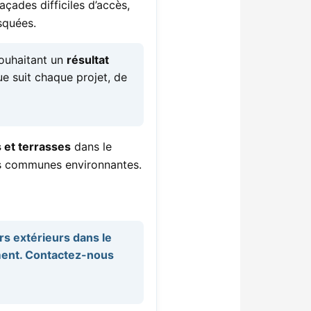
çades difficiles d’accès,
squées.
 souhaitant un
résultat
e suit chaque projet, de
 et terrasses
dans le
les communes environnantes.
rs extérieurs dans le
ement. Contactez-nous