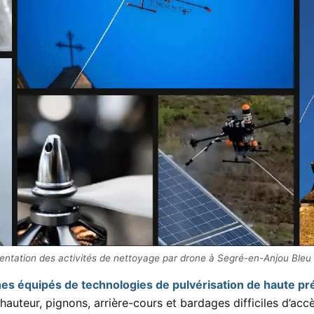
entation des activités de nettoyage par drone à Segré-en-Anjou Bleu 
es équipés de technologies de pulvérisation de haute pr
hauteur, pignons, arrière-cours et bardages difficiles d’acc